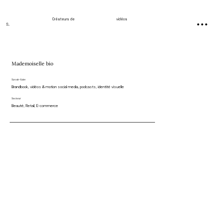
Créateurs de
vidéos
S
.
Mademoiselle bio
Savoir-faire
Brandbook, vidéos & motion social media, podcasts, identité visuelle
Secteur
Beauté, Retail, E-commerce