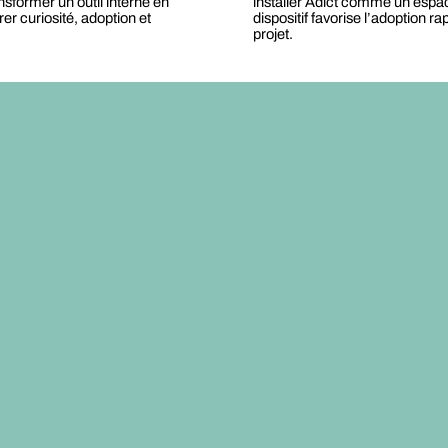
nsformer un outil interne en
installer Adict comme un espac
er curiosité, adoption et
dispositif favorise l’adoption 
projet.