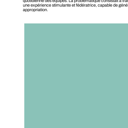
quotidienne des équipes. La problématique consistait à tra
une expérience stimulante et fédératrice, capable de génér
appropriation.