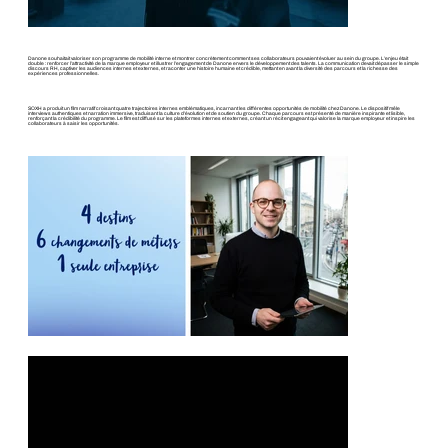
Danone souhaitait valoriser son programme de mobilité interne et montrer concrètement comment ses collaborateurs pouvaient évoluer au sein du groupe. L’enjeu était
double : renforcer l’attractivité de la marque employeur et illustrer l’engagement de Danone envers le développement des talents. La communication devait dépasser le simple
discours RH, captiver les audiences internes et externes, et raconter une histoire humaine et crédible, mettant en avant la diversité des parcours et la richesse des
expériences professionnelles.
SOXH a produit un film narratif croisant quatre trajectoires internes emblématiques, incarnant les différentes opportunités de mobilité chez Danone. Le dispositif mêle
interviews authentiques et narration immersive, traduisant la culture d’évolution et de soutien du groupe. Chaque parcours est présenté de manière inspirante et lisible,
renforçant la crédibilité du programme. Le film est diffusé sur les plateformes internes et externes, créant un récit engageant qui valorise la marque employeur et inspire les
collaborateurs à saisir les opportunités.