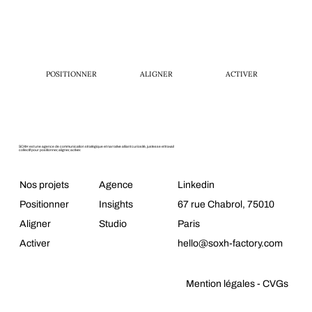
POSITIONNER
ALIGNER
ACTIVER
SOXH est une agence de communication stratégique et narrative alliant curiosité, justesse et travail
collectif pour positionner, aligner, activer.
Nos projets
Agence
Linkedin
Positionner
Insights
67 rue Chabrol, 75010
Aligner
Studio
Paris
Activer
hello@soxh-factory.com
Mention légales - CVGs