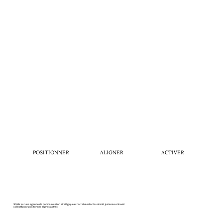
POSITIONNER
ALIGNER
ACTIVER
SOXH est une agence de communication stratégique et narrative alliant curiosité, justesse et travail
collectif pour positionner, aligner, activer.