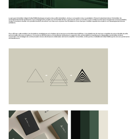
Le groupe immobilier intégré Delta REIM développe et opère des actifs immobiliers, de leur conception à leur exploitation. Présent notamment dans l’immobilier de
l’enseignement et de l’entreprise, il accompagne les projets sur l’ensemble de leur cycle de vie. Dans un secteur où la confiance et la vision long terme sont essentielles,
l’enjeu consiste à clarifier son positionnement, structurer son discours et poser les fondations d’une marque crédible capable de soutenir son développement et ses
ambitions.
Pour affirmer cette ambition, les fondations stratégiques et créatives de la marque sont entièrement définies. Une plateforme de marque complète structure identité visuelle,
personnalité, discours et valeurs. Ce socle se décline dans un brandbook et plusieurs supports clés, présentations investisseurs, plaquettes sectorielles et deck
corporate. Une stratégie de communication et ses déclinaisons éditoriales viennent compléter l’ensemble, renforçant la crédibilité de Delta REIM auprès de ses partenaires
et investisseurs.