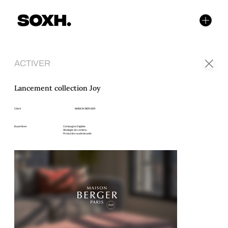
ACTIVER
Lancement collection Joy
Client
MAISON BERGER
Expertises
Campagne Digitale
Stratégie de contenu
Production audiovisuelle