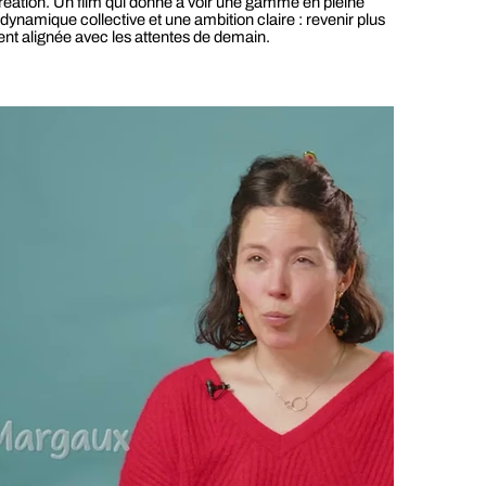
éation. Un film qui donne à voir une gamme en pleine
dynamique collective et une ambition claire : revenir plus
ment alignée avec les attentes de demain.