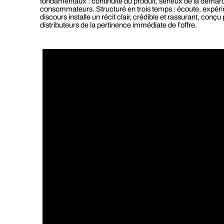
fondamentaux : continuité du produit, sérieux de la démar
consommateurs. Structuré en trois temps : écoute, expérim
discours installe un récit clair, crédible et rassurant, conç
distributeurs de la pertinence immédiate de l’offre.