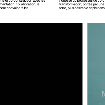
che et co-construction avec les
richesse du processus de co-cr
entation, collaboration, le
transformation, portée par une 
u pour convaincre les
forte, plus désirable et pleine